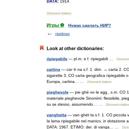
DATA:
1914
.
Dizionario
Italiano
.
Игры ⚽
Нужно сделать НИР?
ripidoso
Look at other dictionaries:
ripiegabile
— pl.m. e f. ripiegabili …
Dizionari
cartina
— car·tì·na s.f. 1. dim. → carta 2. CO 
sigarette 3. CO carta geografica ripiegabile o d
Europa, cartina… …
Dizionario italiano
pieghevole
— pie·ghé·vo·le agg., s.m. CO 1. 
materiale pieghevole Sinonimi: flessibile, pie
su se stesso, assumendo… …
Dizionario italian
vanghetta
— van·ghét·ta s.f. 1. CO piccola 
la lama ripiegabile nel manico, in dotazione ai 
DATA: 1967. ETIMO: der. di vanga… …
Dizio