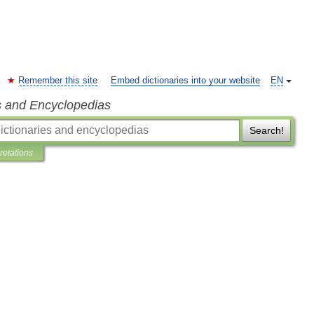
Remember this site
Embed dictionaries into your website
EN
s and Encyclopedias
Search!
pretations