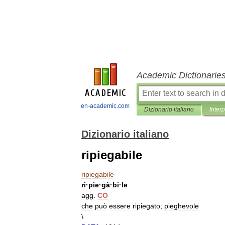
Academic Dictionarie
en-academic.com
Dizionario italiano
Inter
Dizionario italiano
ripiegabile
ripiegabile
ri
·
pie
·
gà
·
bi
·
le
agg
.
CO
che
può
essere
ripiegato
;
pieghevole
\