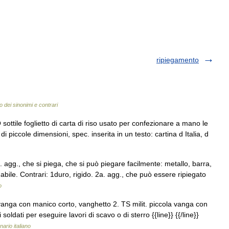
ripiegamento
o dei sinonimi e contrari
sottile foglietto di carta di riso usato per confezionare a mano le
i piccole dimensioni, spec. inserita in un testo: cartina d Italia, d
agg., che si piega, che si può piegare facilmente: metallo, barra,
gabile. Contrari: 1duro, rigido. 2a. agg., che può essere ripiegato
o
vanga con manico corto, vanghetto 2. TS milit. piccola vanga con
soldati per eseguire lavori di scavo o di sterro {{line}} {{/line}}
nario italiano