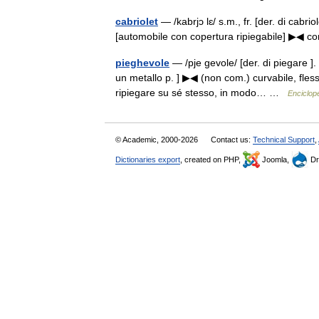
cabriolet
— /kabrjɔ lɛ/ s.m., fr. [der. di cabrio
[automobile con copertura ripiegabile] ▶◀ co
pieghevole
— /pje gevole/ [der. di piegare ].
un metallo p. ] ▶◀ (non com.) curvabile, fless
ripiegare su sé stesso, in modo… …
Enciclope
© Academic, 2000-2026
Contact us:
Technical Support
,
Dictionaries export
, created on PHP,
Joomla,
Dr