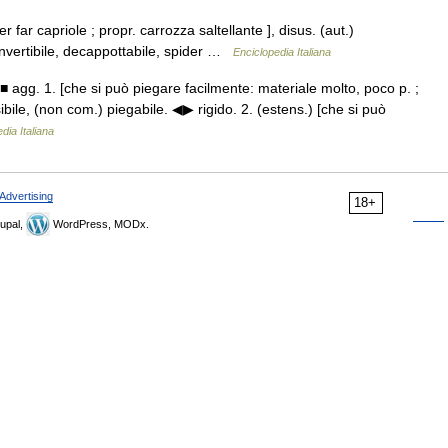
ler far capriole ; propr. carrozza saltellante ], disus. (aut.)
nvertibile, decappottabile, spider …
Enciclopedia Italiana
 ■ agg. 1. [che si può piegare facilmente: materiale molto, poco p. ;
ibile, (non com.) piegabile. ◀▶ rigido. 2. (estens.) [che si può
dia Italiana
Advertising
18+
upal,
WordPress, MODx.